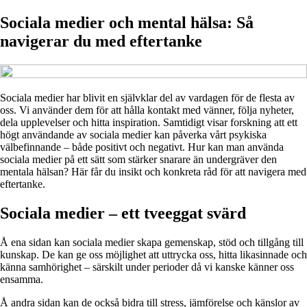
Sociala medier och mental hälsa: Så
navigerar du med eftertanke
Sociala medier har blivit en självklar del av vardagen för de flesta av
oss. Vi använder dem för att hålla kontakt med vänner, följa nyheter,
dela upplevelser och hitta inspiration. Samtidigt visar forskning att ett
högt användande av sociala medier kan påverka vårt psykiska
välbefinnande – både positivt och negativt. Hur kan man använda
sociala medier på ett sätt som stärker snarare än undergräver den
mentala hälsan? Här får du insikt och konkreta råd för att navigera med
eftertanke.
Sociala medier – ett tveeggat svärd
Å ena sidan kan sociala medier skapa gemenskap, stöd och tillgång till
kunskap. De kan ge oss möjlighet att uttrycka oss, hitta likasinnade och
känna samhörighet – särskilt under perioder då vi kanske känner oss
ensamma.
Å andra sidan kan de också bidra till stress, jämförelse och känslor av