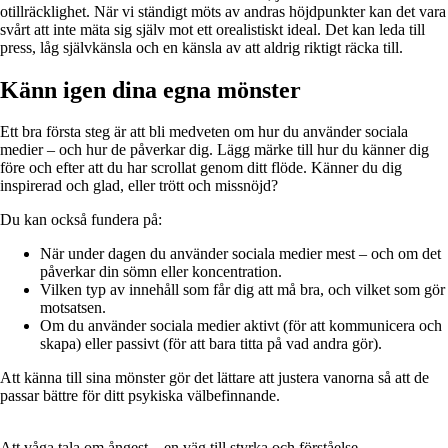
otillräcklighet. När vi ständigt möts av andras höjdpunkter kan det vara
svårt att inte mäta sig själv mot ett orealistiskt ideal. Det kan leda till
press, låg självkänsla och en känsla av att aldrig riktigt räcka till.
Känn igen dina egna mönster
Ett bra första steg är att bli medveten om hur du använder sociala
medier – och hur de påverkar dig. Lägg märke till hur du känner dig
före och efter att du har scrollat genom ditt flöde. Känner du dig
inspirerad och glad, eller trött och missnöjd?
Du kan också fundera på:
När under dagen du använder sociala medier mest – och om det
påverkar din sömn eller koncentration.
Vilken typ av innehåll som får dig att må bra, och vilket som gör
motsatsen.
Om du använder sociala medier aktivt (för att kommunicera och
skapa) eller passivt (för att bara titta på vad andra gör).
Att känna till sina mönster gör det lättare att justera vanorna så att de
passar bättre för ditt psykiska välbefinnande.
Att våga tala om ångest – en väg till styrka och förståelse