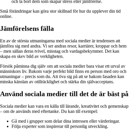
och ta bort dem som skapar stress eller jämförelse.
Små förändringar kan göra stor skillnad för hur du upplever din tid
online.
Jämförelsens fälla
En av de största utmaningarna med sociala medier är tendensen att
jämföra sig med andra. Vi ser andras resor, karriärer, kroppar och hem
– men sällan deras tvivel, misstag och vardagsbekymmer. Det kan
skapa en skev bild av verkligheten.
Försök påminna dig själv om att sociala medier bara visar ett urval av
människors liv. Bakom varje perfekt bild finns en person med oro och
utmaningar – precis som du. Att öva sig på att se bakom fasaden kan
minska känslan av otillräcklighet och stärka din självacceptans.
Använd sociala medier till det de är bäst på
Sociala medier kan vara en källa till lärande, kreativitet och gemenskap
– om de används med eftertanke. Du kan till exempel:
Gå med i grupper som delar dina intressen eller värderingar.
Följa experter som inspirerar till personlig utveckling.