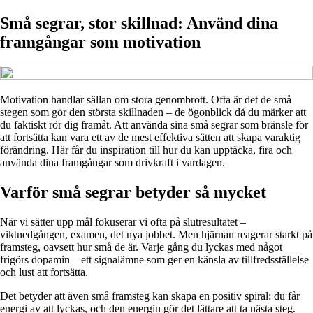
Små segrar, stor skillnad: Använd dina
framgångar som motivation
Motivation handlar sällan om stora genombrott. Ofta är det de små
stegen som gör den största skillnaden – de ögonblick då du märker att
du faktiskt rör dig framåt. Att använda sina små segrar som bränsle för
att fortsätta kan vara ett av de mest effektiva sätten att skapa varaktig
förändring. Här får du inspiration till hur du kan upptäcka, fira och
använda dina framgångar som drivkraft i vardagen.
Varför små segrar betyder så mycket
När vi sätter upp mål fokuserar vi ofta på slutresultatet –
viktnedgången, examen, det nya jobbet. Men hjärnan reagerar starkt på
framsteg, oavsett hur små de är. Varje gång du lyckas med något
frigörs dopamin – ett signalämne som ger en känsla av tillfredsställelse
och lust att fortsätta.
Det betyder att även små framsteg kan skapa en positiv spiral: du får
energi av att lyckas, och den energin gör det lättare att ta nästa steg.