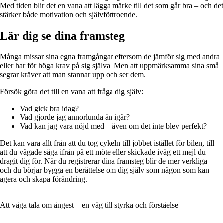
Med tiden blir det en vana att lägga märke till det som går bra – och det
stärker både motivation och självförtroende.
Lär dig se dina framsteg
Många missar sina egna framgångar eftersom de jämför sig med andra
eller har för höga krav på sig själva. Men att uppmärksamma sina små
segrar kräver att man stannar upp och ser dem.
Försök göra det till en vana att fråga dig själv:
Vad gick bra idag?
Vad gjorde jag annorlunda än igår?
Vad kan jag vara nöjd med – även om det inte blev perfekt?
Det kan vara allt från att du tog cykeln till jobbet istället för bilen, till
att du vågade säga ifrån på ett möte eller skickade iväg ett mejl du
dragit dig för. När du registrerar dina framsteg blir de mer verkliga –
och du börjar bygga en berättelse om dig själv som någon som kan
agera och skapa förändring.
Att våga tala om ångest – en väg till styrka och förståelse