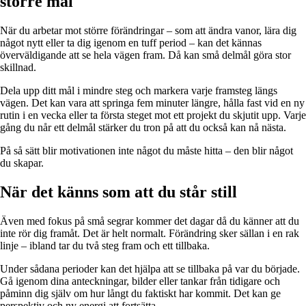
större mål
När du arbetar mot större förändringar – som att ändra vanor, lära dig
något nytt eller ta dig igenom en tuff period – kan det kännas
överväldigande att se hela vägen fram. Då kan små delmål göra stor
skillnad.
Dela upp ditt mål i mindre steg och markera varje framsteg längs
vägen. Det kan vara att springa fem minuter längre, hålla fast vid en ny
rutin i en vecka eller ta första steget mot ett projekt du skjutit upp. Varje
gång du når ett delmål stärker du tron på att du också kan nå nästa.
På så sätt blir motivationen inte något du måste hitta – den blir något
du skapar.
När det känns som att du står still
Även med fokus på små segrar kommer det dagar då du känner att du
inte rör dig framåt. Det är helt normalt. Förändring sker sällan i en rak
linje – ibland tar du två steg fram och ett tillbaka.
Under sådana perioder kan det hjälpa att se tillbaka på var du började.
Gå igenom dina anteckningar, bilder eller tankar från tidigare och
påminn dig själv om hur långt du faktiskt har kommit. Det kan ge
perspektiv och ny energi att fortsätta.