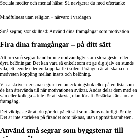
Sociala medier och mental hälsa: Så navigerar du med eftertanke
Mindfulness utan religion – närvaro i vardagen
Små segrar, stor skillnad: Använd dina framgångar som motivation
Fira dina framgångar – på ditt sätt
Att fira små segrar handlar inte nödvändigtvis om stora gester eller
dyra belöningar. Det kan vara så enkelt som att ge dig själv en stunds
vila, ett leende eller en kopp kaffe i solen. Poängen är att skapa en
medveten koppling mellan insats och belöning.
Vissa skriver ner sina segrar i en anteckningsbok eller på en lista som
de kan återvända till när motivationen sviktar. Andra delar dem med en
vän eller kollega – inte för att skryta, utan för att förstärka känslan av
framgång.
Det viktigaste är att du gör det på ett sätt som känns naturligt för dig.
Det är inte storleken på firandet som räknas, utan uppmärksamheten.
Använd små segrar som byggstenar till