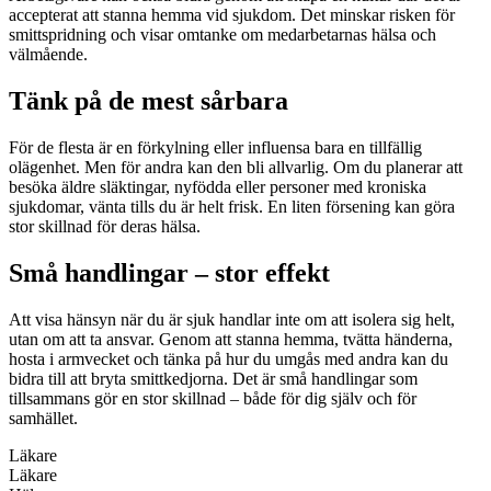
accepterat att stanna hemma vid sjukdom. Det minskar risken för
smittspridning och visar omtanke om medarbetarnas hälsa och
välmående.
Tänk på de mest sårbara
För de flesta är en förkylning eller influensa bara en tillfällig
olägenhet. Men för andra kan den bli allvarlig. Om du planerar att
besöka äldre släktingar, nyfödda eller personer med kroniska
sjukdomar, vänta tills du är helt frisk. En liten försening kan göra
stor skillnad för deras hälsa.
Små handlingar – stor effekt
Att visa hänsyn när du är sjuk handlar inte om att isolera sig helt,
utan om att ta ansvar. Genom att stanna hemma, tvätta händerna,
hosta i armvecket och tänka på hur du umgås med andra kan du
bidra till att bryta smittkedjorna. Det är små handlingar som
tillsammans gör en stor skillnad – både för dig själv och för
samhället.
Läkare
Läkare