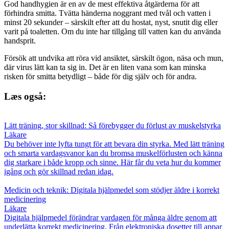
God handhygien är en av de mest effektiva åtgärderna för att
förhindra smitta. Tvätta händerna noggrant med tvål och vatten i
minst 20 sekunder – särskilt efter att du hostat, nyst, snutit dig eller
varit på toaletten. Om du inte har tillgång till vatten kan du använda
handsprit.
Försök att undvika att röra vid ansiktet, särskilt ögon, näsa och mun,
där virus lätt kan ta sig in. Det är en liten vana som kan minska
risken för smitta betydligt – både för dig själv och för andra.
Læs også:
Lätt träning, stor skillnad: Så förebygger du förlust av muskelstyrka
Läkare
Du behöver inte lyfta tungt för att bevara din styrka. Med lätt träning
och smarta vardagsvanor kan du bromsa muskelförlusten och känna
dig starkare i både kropp och sinne. Här får du veta hur du kommer
igång och gör skillnad redan idag.
Medicin och teknik: Digitala hjälpmedel som stödjer äldre i korrekt
medicinering
Läkare
Digitala hjälpmedel förändrar vardagen för många äldre genom att
underlätta korrekt medicinering. Från elektroniska dosetter till appar