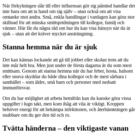
När förkylningen slår till eller influensan gör sig påmind handlar det
inte bara om att ta hand om sig själv – utan också om att visa
omtanke mot andra. Små, enkla handlingar i vardagen kan göra stor
skillnad för att minska smittspridningen till kollegor, familj och
vänner. Här får du några råd om hur du kan visa hänsyn när du är
sjuk – utan att det kräver mycket ansträngning.
Stanna hemma när du är sjuk
Det kan kännas lockande att gå till jobbet eller skolan trots att du
inte mår helt bra. Men just under de första dagarna är du som mest
smittsam. Genom att stanna hemma när du har feber, hosta, halsont
eller snuva skyddar du både dina kollegor och de mest sårbara i
samhället – som äldre, små barn och personer med nedsatt
immunförsvar.
Om du har möjlighet att arbeta hemifrån kan du kanske göra vissa
uppgifter i lugn takt, men kom ihåg att vila är viktigt. Kroppen
behöver energi för att bekämpa infektionen, och återhämtningen går
snabbare om du ger den tid och ro.
Tvätta händerna – den viktigaste vanan