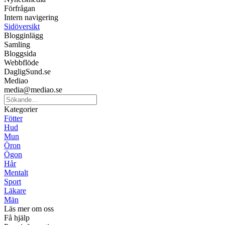
Förfrågan
Intern navigering
Sidöversikt
Blogginlägg
Samling
Bloggsida
Webbflöde
DagligSund.se
Mediao
media@mediao.se
Kategorier
Fötter
Hud
Mun
Öron
Ögon
Hår
Mentalt
Sport
Läkare
Män
Läs mer om oss
Få hjälp