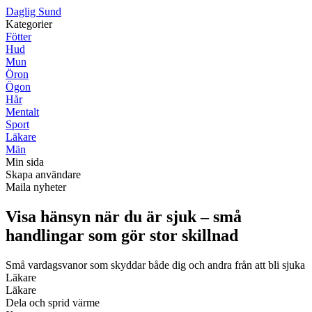
D
aglig
S
und
Kategorier
Fötter
Hud
Mun
Öron
Ögon
Hår
Mentalt
Sport
Läkare
Män
Min sida
Skapa användare
Maila nyheter
Visa hänsyn när du är sjuk – små
handlingar som gör stor skillnad
Små vardagsvanor som skyddar både dig och andra från att bli sjuka
Läkare
Läkare
Dela och sprid värme