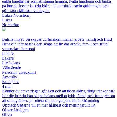
enkla handlingar som att stanna hemma, tvätta händerna och tänka
på hur du hostar kan du bidra till att minska smittspridningen och
göra stor skillnad i vardagen.
Lukas Norrström
Lukas
Norrström
Balans i livet: Så skapar du harmoni mellan arbete, familj och fritid
Hitta din inre balans och skapa ett liv där arbete, familj och fritid
samspelar i harmoni
Läkare
Läkare
Livsbalans
Välmående
Personlig utveckling
Arbetsliv
Familjeliv
4 min
Känner du att vardagen går i ett och att tiden aldrig riktigt räcker till?
Lär dig hur du kan skapa balans mellan jobb, familj och fritid genom
att sätta gränser, prioritera rätt och ge plats för återhämtning.
Upptäck vägarna till ett mer hållbart och meningsfullt liv.
Oliver Lindgren
Oliver