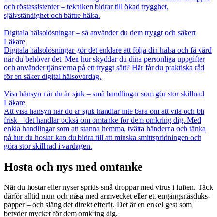
och röstassistenter – tekniken bidrar till ökad trygghet,
självständighet och bättre hälsa.
Digitala hälsolösningar – så använder du dem tryggt och säkert
Läkare
Digitala hälsolösningar gör det enklare att följa din hälsa och få vård
när du behöver det. Men hur skyddar du dina personliga uppgifter
och använder tjänsterna på ett tryggt sätt? Här får du praktiska råd
för en säker digital hälsovardag.
Visa hänsyn när du är sjuk – små handlingar som gör stor skillnad
Läkare
Att visa hänsyn när du är sjuk handlar inte bara om att vila och bli
frisk – det handlar också om omtanke för dem omkring dig. Med
enkla handlingar som att stanna hemma, tvätta händerna och tänka
på hur du hostar kan du bidra till att minska smittspridningen och
göra stor skillnad i vardagen.
Hosta och nys med omtanke
När du hostar eller nyser sprids små droppar med virus i luften. Täck
därför alltid mun och näsa med armvecket eller ett engångsnäsduks­
papper – och släng det direkt efteråt. Det är en enkel gest som
betyder mycket för dem omkring dig.