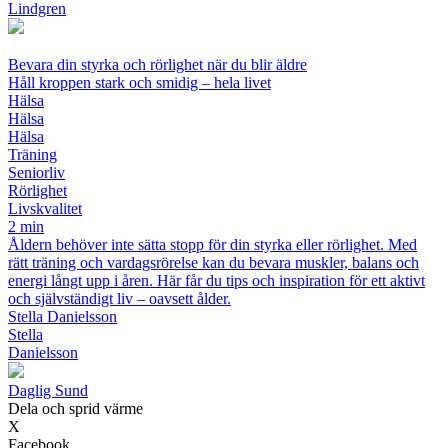
Lindgren
Bevara din styrka och rörlighet när du blir äldre
Håll kroppen stark och smidig – hela livet
Hälsa
Hälsa
Hälsa
Träning
Seniorliv
Rörlighet
Livskvalitet
2 min
Åldern behöver inte sätta stopp för din styrka eller rörlighet. Med
rätt träning och vardagsrörelse kan du bevara muskler, balans och
energi långt upp i åren. Här får du tips och inspiration för ett aktivt
och självständigt liv – oavsett ålder.
Stella Danielsson
Stella
Danielsson
D
aglig
S
und
Dela och sprid värme
X
Facebook