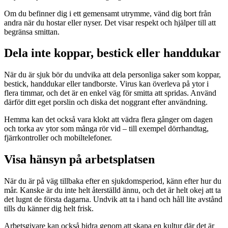
Om du befinner dig i ett gemensamt utrymme, vänd dig bort från
andra när du hostar eller nyser. Det visar respekt och hjälper till att
begränsa smittan.
Dela inte koppar, bestick eller handdukar
När du är sjuk bör du undvika att dela personliga saker som koppar,
bestick, handdukar eller tandborste. Virus kan överleva på ytor i
flera timmar, och det är en enkel väg för smitta att spridas. Använd
därför ditt eget porslin och diska det noggrant efter användning.
Hemma kan det också vara klokt att vädra flera gånger om dagen
och torka av ytor som många rör vid – till exempel dörrhandtag,
fjärrkontroller och mobiltelefoner.
Visa hänsyn på arbetsplatsen
När du är på väg tillbaka efter en sjukdomsperiod, känn efter hur du
mår. Kanske är du inte helt återställd ännu, och det är helt okej att ta
det lugnt de första dagarna. Undvik att ta i hand och håll lite avstånd
tills du känner dig helt frisk.
Arbetsgivare kan också bidra genom att skapa en kultur där det är