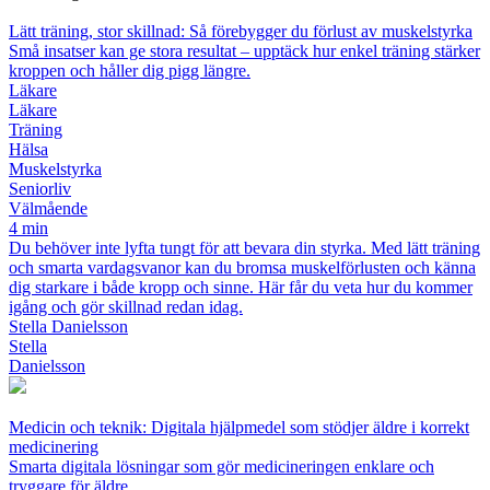
Lätt träning, stor skillnad: Så förebygger du förlust av muskelstyrka
Små insatser kan ge stora resultat – upptäck hur enkel träning stärker
kroppen och håller dig pigg längre.
Läkare
Läkare
Träning
Hälsa
Muskelstyrka
Seniorliv
Välmående
4 min
Du behöver inte lyfta tungt för att bevara din styrka. Med lätt träning
och smarta vardagsvanor kan du bromsa muskelförlusten och känna
dig starkare i både kropp och sinne. Här får du veta hur du kommer
igång och gör skillnad redan idag.
Stella Danielsson
Stella
Danielsson
Medicin och teknik: Digitala hjälpmedel som stödjer äldre i korrekt
medicinering
Smarta digitala lösningar som gör medicineringen enklare och
tryggare för äldre