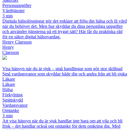
Säkerhet
Personuppgifter
Vårdtjänster
3 min
Digitala hälsolösningar gör det enklare att följa din hälsa och få vård
när du behöver det. Men hur skyddar du dina personliga uppgifter
och använder tjänsterna på ett tryggt sätt? Här får du praktiska råd
för en säker digital hälsovardag.
Henry Claesson
Henry
Claesson
Visa hänsyn när du är sjuk – små handlingar som gör stor skillnad
Små vardagsvanor som skyddar både dig och andra från att bli sjuka
Läkare
Läkare
Hälsa
Förkylning
Smittskydd
Vardagsvanor
Omtanke
3 min
Att visa hänsyn när du är sjuk handlar inte bara om att vila och bli
frisk – det handlar också om omtanke för dem omkring dig. Med