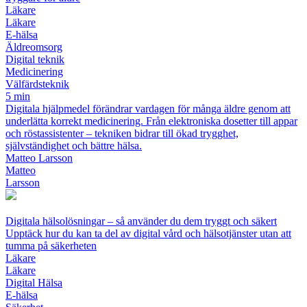
Läkare
Läkare
E-hälsa
Äldreomsorg
Digital teknik
Medicinering
Välfärdsteknik
5 min
Digitala hjälpmedel förändrar vardagen för många äldre genom att
underlätta korrekt medicinering. Från elektroniska dosetter till appar
och röstassistenter – tekniken bidrar till ökad trygghet,
självständighet och bättre hälsa.
Matteo Larsson
Matteo
Larsson
Digitala hälsolösningar – så använder du dem tryggt och säkert
Upptäck hur du kan ta del av digital vård och hälsotjänster utan att
tumma på säkerheten
Läkare
Läkare
Digital Hälsa
E-hälsa