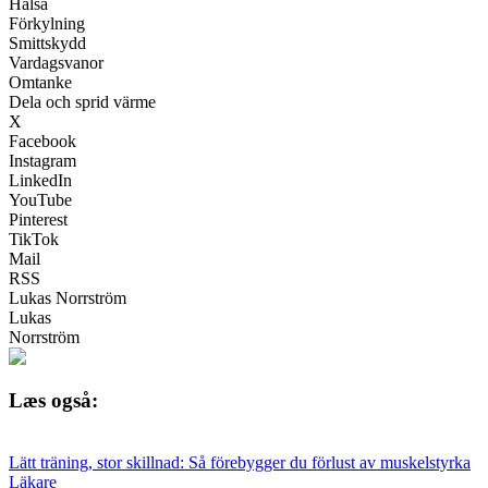
Hälsa
Förkylning
Smittskydd
Vardagsvanor
Omtanke
Dela och sprid värme
X
Facebook
Instagram
LinkedIn
YouTube
Pinterest
TikTok
Mail
RSS
Lukas Norrström
Lukas
Norrström
Læs også:
Lätt träning, stor skillnad: Så förebygger du förlust av muskelstyrka
Läkare