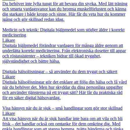
Du behöver inte lyfta tungt för att bevara din styrka. Med lätt träning
och smarta vardagsvanor kan du bromsa muskelförlusten och känna
dig starkare i både kropp och sinne. Här får du veta hur du kommer
igång och gör skillnad redan idag.
Medicin och teknik: Digitala hjälpmedel som stödjer äldre i korrekt
medicinering
Läkare
Digitala hjälpmedel förändrar vardagen för många äldre genom att
underlätta korrekt medicinering. Från elektroniska dosetter till appar
och röstassistenter – tekniken bidrar till ökad trygghet,
självständighet och bättre hälsa.
Digitala hälsolösningar – så använder du dem tryggt och säkert
Läkare
Digitala hälsolösningar gör det enklare att följa din hälsa och få vård
när du behöver det. Men hur skyddar du dina personliga uppgifter
och använder tjänsterna på ett tryggt sätt? Här får du praktiska råd
för en säker digital hälsovardag.
Visa hänsyn när du är sjuk – små handlingar som gör stor skillnad
Läkare
Att visa hänsyn när du är sjuk handlar inte bara om att vila och bli
frisk – det handlar också om omtanke för dem omkring dig. Med
enkla handlingar som att stanna hemma, tvätta händerna och tänka