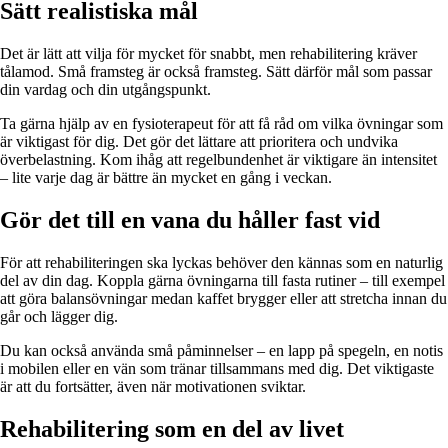
Sätt realistiska mål
Det är lätt att vilja för mycket för snabbt, men rehabilitering kräver
tålamod. Små framsteg är också framsteg. Sätt därför mål som passar
din vardag och din utgångspunkt.
Ta gärna hjälp av en fysioterapeut för att få råd om vilka övningar som
är viktigast för dig. Det gör det lättare att prioritera och undvika
överbelastning. Kom ihåg att regelbundenhet är viktigare än intensitet
– lite varje dag är bättre än mycket en gång i veckan.
Gör det till en vana du håller fast vid
För att rehabiliteringen ska lyckas behöver den kännas som en naturlig
del av din dag. Koppla gärna övningarna till fasta rutiner – till exempel
att göra balansövningar medan kaffet brygger eller att stretcha innan du
går och lägger dig.
Du kan också använda små påminnelser – en lapp på spegeln, en notis
i mobilen eller en vän som tränar tillsammans med dig. Det viktigaste
är att du fortsätter, även när motivationen sviktar.
Rehabilitering som en del av livet