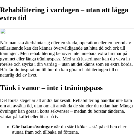
Rehabilitering i vardagen – utan att lägga
extra tid
När man ska återhämta sig efter en skada, operation eller en period av
stillasittande kan det kännas överväldigande att hitta tid och ork till
träningen. Men rehabilitering behöver inte innebära extra timmar på
gymmet eller långa träningspass. Med små justeringar kan du väva in
rörelse och styrka i din vardag – utan att det känns som en extra börda.
Här får du inspiration till hur du kan göra rehabiliteringen till en
naturlig del av livet.
Tänk i vanor – inte i träningspass
Det första steget är att ändra tankesätt: Rehabilitering handlar inte bara
om att avsätta tid, utan om att använda de stunder du redan har. Många
övningar kan göras i korta sekvenser – medan du borstar tänderna,
väntar på kaffet eller tittar på tv.
Gör balansövningar
när du står i köket – stå på ett ben eller
gunga fram och tillbaka på fötterna.