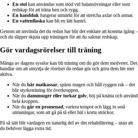
En stol
kan användas som stöd vid balansövningar eller som
redskap för att träna ben och rygg.
En handduk
fungerar utmärkt för att stretcha axlar och armar.
En vattenflaska
kan bli en lätt hantel.
Genom att använda det du redan har blir det enklare att komma igång –
och du slipper skjuta upp träningen för att du saknar redskap.
Gör vardagsrörelser till träning
Många av dagens sysslor kan bli träning om du gör dem medvetet. Det
handlar om att utnyttja de rörelser du redan gör och göra dem lite mer
aktiva.
När du
bär matkassar
, spänn magen och håll ryggen rak – det
blir styrketräning för överkroppen.
När du
dammsuger eller torkar golv
, böj på knäna och använd
hela kroppen.
När du
går en promenad
, variera tempot och lägg in små
utmaningar, som att gå på tå eller häl i korta sträckor.
På så sätt blir vardagen en naturlig del av din rehabilitering – utan att
du behöver lägga extra tid.