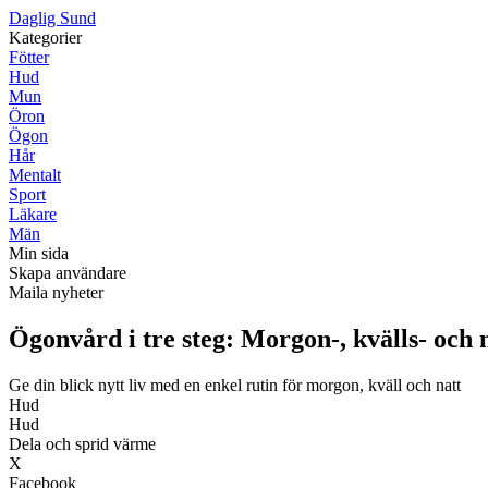
D
aglig
S
und
Kategorier
Fötter
Hud
Mun
Öron
Ögon
Hår
Mentalt
Sport
Läkare
Män
Min sida
Skapa användare
Maila nyheter
Ögonvård i tre steg: Morgon-, kvälls- och 
Ge din blick nytt liv med en enkel rutin för morgon, kväll och natt
Hud
Hud
Dela och sprid värme
X
Facebook