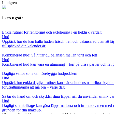
Lindgren
Læs også:
Enkla rutiner för rengöring och exfoliering i en hektisk vardag
Hud
Upptäck hur du kan hålla huden fräsch, ren och balanserad utan att läg
fullspäckad din kalender är.
Kombinerad hud: Så hittar du balansen mellan torrt och fett
Hud
Kombinerad hud kan vara en utmaning – torr på vissa partier och fet på 
Dagliga vanor som kan förebygga hudproblem
Hud
Upptäck hur enkla dagliga rutiner kan stärka hudens naturliga skydd o
förutsättningarna att må bra – varje dag.
Så tar du hand om och skyddar dina läppar när du använder smink va
Hud
Dagligt sminkslitage kan göra läpparna torra och irriterade, men med 
grunden för din makeup.