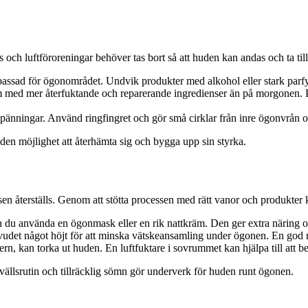
ch luftföroreningar behöver tas bort så att huden kan andas och ta till
sad för ögonområdet. Undvik produkter med alkohol eller stark parfym
 med mer återfuktande och reparerande ingredienser än på morgonen. P
änningar. Använd ringfingret och gör små cirklar från inre ögonvrån och
uden möjlighet att återhämta sig och bygga upp sin styrka.
en återställs. Genom att stötta processen med rätt vanor och produkter 
n du använda en ögonmask eller en rik nattkräm. Den ger extra näring och
det något höjt för att minska vätskeansamling under ögonen. En god nat
tern, kan torka ut huden. En luftfuktare i sovrummet kan hjälpa till att 
ällsrutin och tillräcklig sömn gör underverk för huden runt ögonen.