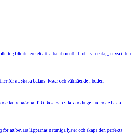
ering blir det enkelt att ta hand om din hud – varje dag, oavsett hur
iner för att skapa balans, lyster och välmående i huden.
s mellan rengöring, fukt, kost och vila kan du ge huden de bästa
för att bevara läpparnas naturliga lyster och skapa den perfekta