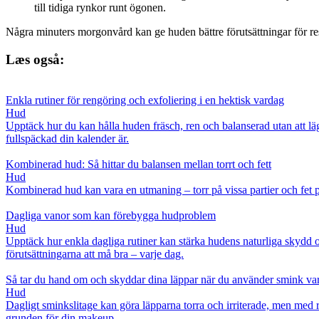
till tidiga rynkor runt ögonen.
Några minuters morgonvård kan ge huden bättre förutsättningar för res
Læs også:
Enkla rutiner för rengöring och exfoliering i en hektisk vardag
Hud
Upptäck hur du kan hålla huden fräsch, ren och balanserad utan att läg
fullspäckad din kalender är.
Kombinerad hud: Så hittar du balansen mellan torrt och fett
Hud
Kombinerad hud kan vara en utmaning – torr på vissa partier och fet på 
Dagliga vanor som kan förebygga hudproblem
Hud
Upptäck hur enkla dagliga rutiner kan stärka hudens naturliga skydd o
förutsättningarna att må bra – varje dag.
Så tar du hand om och skyddar dina läppar när du använder smink va
Hud
Dagligt sminkslitage kan göra läpparna torra och irriterade, men med 
grunden för din makeup.