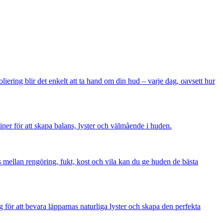
ering blir det enkelt att ta hand om din hud – varje dag, oavsett hur
iner för att skapa balans, lyster och välmående i huden.
s mellan rengöring, fukt, kost och vila kan du ge huden de bästa
för att bevara läpparnas naturliga lyster och skapa den perfekta