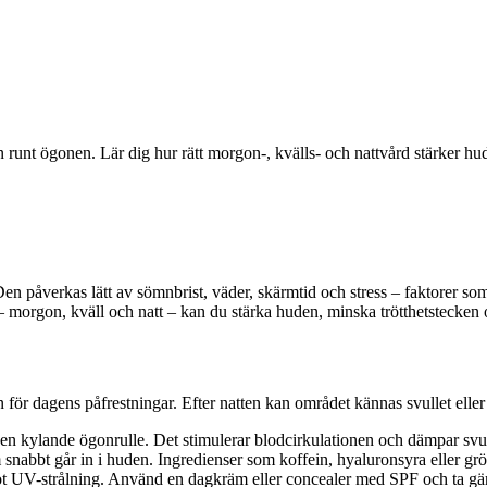
unt ögonen. Lär dig hur rätt morgon-, kvälls- och nattvård stärker hude
n påverkas lätt av sömnbrist, väder, skärmtid och stress – faktorer som s
– morgon, kväll och natt – kan du stärka huden, minska trötthetstecken 
 dagens påfrestningar. Efter natten kan området kännas svullet eller tor
nd en kylande ögonrulle. Det stimulerar blodcirkulationen och dämpar s
abbt går in i huden. Ingredienser som koffein, hyaluronsyra eller grönt 
UV-strålning. Använd en dagkräm eller concealer med SPF och ta gärna 