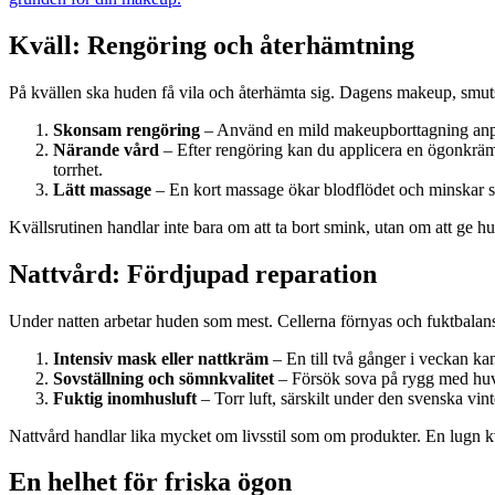
Kväll: Rengöring och återhämtning
På kvällen ska huden få vila och återhämta sig. Dagens makeup, smuts o
Skonsam rengöring
– Använd en mild makeupborttagning anpas
Närande vård
– Efter rengöring kan du applicera en ögonkräm
torrhet.
Lätt massage
– En kort massage ökar blodflödet och minskar sp
Kvällsrutinen handlar inte bara om att ta bort smink, utan om att ge h
Nattvård: Fördjupad reparation
Under natten arbetar huden som mest. Cellerna förnyas och fuktbalans
Intensiv mask eller nattkräm
– En till två gånger i veckan ka
Sovställning och sömnkvalitet
– Försök sova på rygg med huvu
Fuktig inomhusluft
– Torr luft, särskilt under den svenska vin
Nattvård handlar lika mycket om livsstil som om produkter. En lugn kv
En helhet för friska ögon