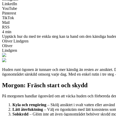
LinkedIn
YouTube
Pinterest
TikTok
Mail
RSS
4 min
Upptäck hur du med tre enkla steg kan ta hand om den känsliga huden r
Oliver Lindgren
Oliver
Lindgren
Huden runt ögonen är tunnare och mer känslig än resten av ansiktet. De
ögonområdet särskild omsorg varje dag. Med en enkel rutin i tre steg 
Morgon: Fräsch start och skydd
På morgonen handlar ögonvård om att väcka huden och förbereda den för
Kyla och rengöring
– Skölj ansiktet i svalt vatten eller anvä
Lätt återfuktning
– Välj en ögonkräm med lätt konsistens som sn
Solskydd
– Glöm inte att även ögonområdet behöver skydd mot 