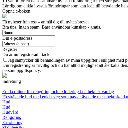
10 vanor för ett hälsosammare liv: små förändringar med stor påverka
Lär dig om enkla livsstilsförändringar som kan leda till betydande hälso
Öppna e-boken
Få nyheter från oss – anmäl dig till nyhetsbrevet
Bra tips. Ingen spam. Bara användbar kunskap - gratis.
Din e-postadress
Register
Du är nu registrerad - tack
Jag samtycker till behandlingen av mina uppgifter i enlighet med p
Din registrering är frivillig och du har alltid möjlighet att återkalla d
personuppgiftspolicy.
Indretning
Enkla rutiner för rengöring och exfoliering i en hektisk vardag
Få strålande hud med enkla steg som passar även de mest hektiska da
Hud
Hud
Hudvård
Rengöring
Exfoliering
Skönhetstips