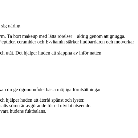
 sig näring.
. Ta bort makeup med lätta rörelser – aldrig genom att gnugga.
eptider, ceramider och E-vitamin stärker hudbarriären och motverkar
 utåt. Det hjälper huden att slappna av inför natten.
kan du ge ögonområdet bästa möjliga förutsättningar.
 hjälper huden att återfå spänst och lyster.
ts sömn är avgörande för ett utvilat utseende.
bevara hudens fuktbalans.