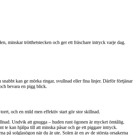
n, minskar trötthetstecken och ger ett fräschare intryck varje dag.
nabbt kan ge mörka ringar, svullnad eller fina linjer. Därför förtjänar
och bevara en pigg blick.
rt, och en mild men effektiv start gör stor skillnad.
vullnad. Undvik att gnugga – huden runt ögonen är mycket ömtålig.
te kan hjälpa till att minska påsar och ge ett piggare intryck.
på solglasögon när du är ute. Solen är en av de största orsakerna