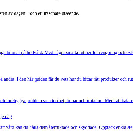
ten av dagen – och ett fräschare utseende.
ga timmar på hudvård. Med några smarta rutiner för rengöring och exfoli
andra. I den här guiden får du veta hur du hittar rätt produkter och rut
ch förebygga problem som torrhet, finnar och irritation. Med rätt balan
rje dag
rätt vård kan du hålla dem återfuktade och skyddade. Upptäck enkla steg 