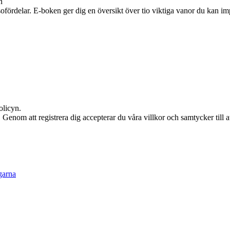
n
fördelar. E-boken ger dig en översikt över tio viktiga vanor du kan imple
olicyn.
en. Genom att registrera dig accepterar du våra villkor och samtycker till 
garna