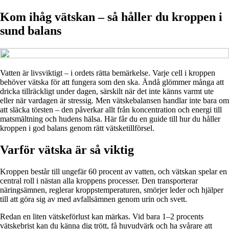
Kom ihåg vätskan – så håller du kroppen i
sund balans
Vatten är livsviktigt – i ordets rätta bemärkelse. Varje cell i kroppen
behöver vätska för att fungera som den ska. Ändå glömmer många att
dricka tillräckligt under dagen, särskilt när det inte känns varmt ute
eller när vardagen är stressig. Men vätskebalansen handlar inte bara om
att släcka törsten – den påverkar allt från koncentration och energi till
matsmältning och hudens hälsa. Här får du en guide till hur du håller
kroppen i god balans genom rätt vätsketillförsel.
Varför vätska är så viktig
Kroppen består till ungefär 60 procent av vatten, och vätskan spelar en
central roll i nästan alla kroppens processer. Den transporterar
näringsämnen, reglerar kroppstemperaturen, smörjer leder och hjälper
till att göra sig av med avfallsämnen genom urin och svett.
Redan en liten vätskeförlust kan märkas. Vid bara 1–2 procents
vätskebrist kan du känna dig trött, få huvudvärk och ha svårare att