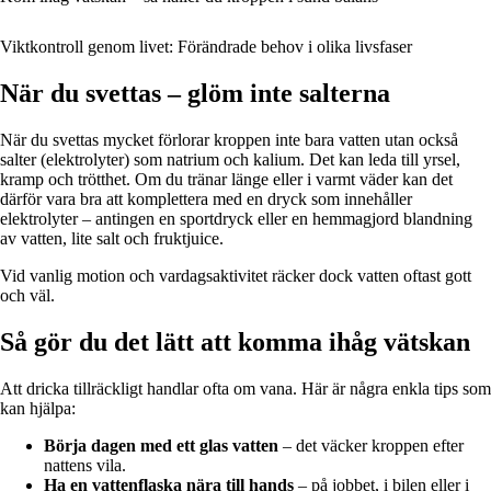
Viktkontroll genom livet: Förändrade behov i olika livsfaser
När du svettas – glöm inte salterna
När du svettas mycket förlorar kroppen inte bara vatten utan också
salter (elektrolyter) som natrium och kalium. Det kan leda till yrsel,
kramp och trötthet. Om du tränar länge eller i varmt väder kan det
därför vara bra att komplettera med en dryck som innehåller
elektrolyter – antingen en sportdryck eller en hemmagjord blandning
av vatten, lite salt och fruktjuice.
Vid vanlig motion och vardagsaktivitet räcker dock vatten oftast gott
och väl.
Så gör du det lätt att komma ihåg vätskan
Att dricka tillräckligt handlar ofta om vana. Här är några enkla tips som
kan hjälpa:
Börja dagen med ett glas vatten
– det väcker kroppen efter
nattens vila.
Ha en vattenflaska nära till hands
– på jobbet, i bilen eller i