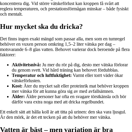
koncentrera dig. Vid större vätskeförlust kan kroppen få svårt att
reglera temperaturen, och prestationsförmågan minskar – både fysiskt
och mentalt.
Hur mycket ska du dricka?
Det finns ingen exakt mängd som passar alla, men som en tumregel
behöver en vuxen person omkring 1,5–2 liter vätska per dag –
motsvarande 6–8 glas vatten. Behovet varierar dock beroende på flera
faktorer:
Aktivitetsnivå:
Ju mer du rör på dig, desto mer vätska förlorar
du genom svett. Vid hård träning kan behovet fördubblas.
Temperatur och luftfuktighet:
Varmt eller torrt väder ökar
vätskeförlusten.
Kost:
Äter du mycket salt eller proteinrik mat behöver kroppen
mer vätska för att kunna göra sig av med avfallsämnen.
Ålder:
Äldre personer har ofta en svagare törstkänsla och bör
därför vara extra noga med att dricka regelbundet.
Ett enkelt sätt att hålla koll är att titta på urinen: den ska vara ljusgul.
Är den mörk, är det ett tecken på att du behöver mer vätska.
Vatten är bäst – men variation är bra