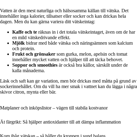
Vatten är den mest naturliga och hälsosamma källan till vätska. Det
innehåller inga kalorier, tillsatser eller socker och kan drickas hela
dagen. Men du kan gärna variera ditt vätskeintag:
Kaffe och te
räknas in i det totala vätskeintaget, även om de har
en mild vätskedrivande effekt.
Mjölk
bidrar med både vätska och näringsämnen som kalcium
och protein.
Frukt och grönsaker
som gurka, melon, apelsin och tomat
innehåller mycket vatten och hjälper till att täcka behovet.
Soppor och smoothies
är också bra källor, särskilt under de
kalla månaderna.
Läsk och saft kan ge variation, men bör drickas med måtta på grund av
sockerinnehållet. Om du vill ha mer smak i vattnet kan du lägga i några
skivor citron, mynta eller bär.
Matplaner och inköpslistor – vägen till stabila kostvanor
Ät färgrikt: Så hjälper antioxidanter till att dämpa inflammation
Kom ihåg vätskan – så håller du kroppen i sund balans