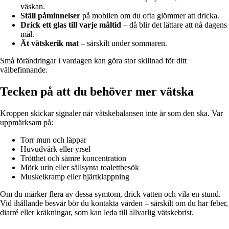
väskan.
Ställ påminnelser
på mobilen om du ofta glömmer att dricka.
Drick ett glas till varje måltid
– då blir det lättare att nå dagens
mål.
Ät vätskerik mat
– särskilt under sommaren.
Små förändringar i vardagen kan göra stor skillnad för ditt
välbefinnande.
Tecken på att du behöver mer vätska
Kroppen skickar signaler när vätskebalansen inte är som den ska. Var
uppmärksam på:
Torr mun och läppar
Huvudvärk eller yrsel
Trötthet och sämre koncentration
Mörk urin eller sällsynta toalettbesök
Muskelkramp eller hjärtklappning
Om du märker flera av dessa symtom, drick vatten och vila en stund.
Vid ihållande besvär bör du kontakta vården – särskilt om du har feber,
diarré eller kräkningar, som kan leda till allvarlig vätskebrist.