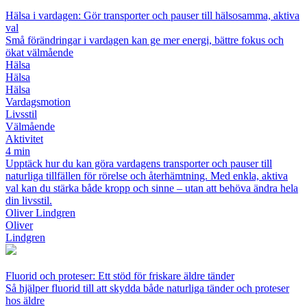
Hälsa i vardagen: Gör transporter och pauser till hälsosamma, aktiva
val
Små förändringar i vardagen kan ge mer energi, bättre fokus och
ökat välmående
Hälsa
Hälsa
Hälsa
Vardagsmotion
Livsstil
Välmående
Aktivitet
4 min
Upptäck hur du kan göra vardagens transporter och pauser till
naturliga tillfällen för rörelse och återhämtning. Med enkla, aktiva
val kan du stärka både kropp och sinne – utan att behöva ändra hela
din livsstil.
Oliver Lindgren
Oliver
Lindgren
Fluorid och proteser: Ett stöd för friskare äldre tänder
Så hjälper fluorid till att skydda både naturliga tänder och proteser
hos äldre