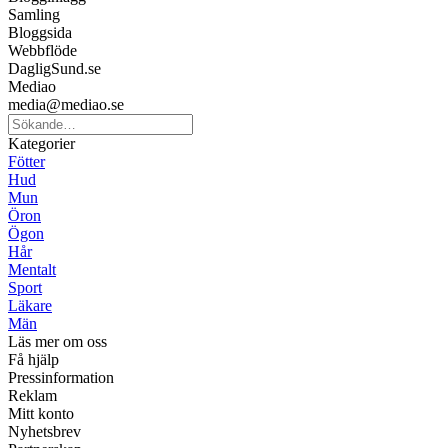
Samling
Bloggsida
Webbflöde
DagligSund.se
Mediao
media@mediao.se
Kategorier
Fötter
Hud
Mun
Öron
Ögon
Hår
Mentalt
Sport
Läkare
Män
Läs mer om oss
Få hjälp
Pressinformation
Reklam
Mitt konto
Nyhetsbrev