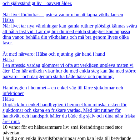
och självständigt liv – oavsett ålder.
När livet förändras – justera vanor utan att tappa viktbalansen
Hälsa
När livet tar nya vändningar kan gamla rutiner plötsligt kännas svåra
att hålla fast vid. Lär dig hur du med enkla strategier kan anpassa
dina vanor, behålla din viktbalans och må bra genom livets olika
faser.
Ät med närvaro: Hälsa och njutning går hand i hand
Hälsa
I en stressig vardag glömmer vi ofta att verkligen uppleva maten vi
äter. Den här artikeln visar hur du med enkla steg kan äta med större
närvaro – och därigenom stärka både hälsa och njutning.
Handhygien i hemmet – en enkel väg till färre sjukdomar och
infektioner
Hälsa
Upptäck hur enkel handhygien i hemmet kan minska risken för
sjukdomar och skapa en friskare vardag. Med rätt rutiner för
handtvätt och handsprit håller du både dig själv och dina nära friska
året runt.
10 vanor för ett hälsosammare liv: små förändringar med stor
påverkan
Lär dig om enkla livsstilsförändringar som kan leda till betydande