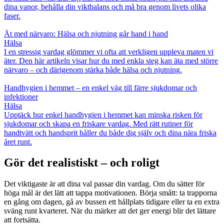
dina vanor, behålla din viktbalans och må bra genom livets olika
faser.
Ät med närvaro: Hälsa och njutning går hand i hand
Hälsa
I en stressig vardag glömmer vi ofta att verkligen uppleva maten vi
äter. Den här artikeln visar hur du med enkla steg kan äta med större
närvaro – och därigenom stärka både hälsa och njutning.
Handhygien i hemmet – en enkel väg till färre sjukdomar och
infektioner
Hälsa
Upptäck hur enkel handhygien i hemmet kan minska risken för
sjukdomar och skapa en friskare vardag. Med rätt rutiner för
handtvätt och handsprit håller du både dig själv och dina nära friska
året runt.
Gör det realistiskt – och roligt
Det viktigaste är att dina val passar din vardag. Om du sätter för
höga mål är det lätt att tappa motivationen. Börja smått: ta trapporna
en gång om dagen, gå av bussen ett hållplats tidigare eller ta en extra
sväng runt kvarteret. När du märker att det ger energi blir det lättare
att fortsätta.