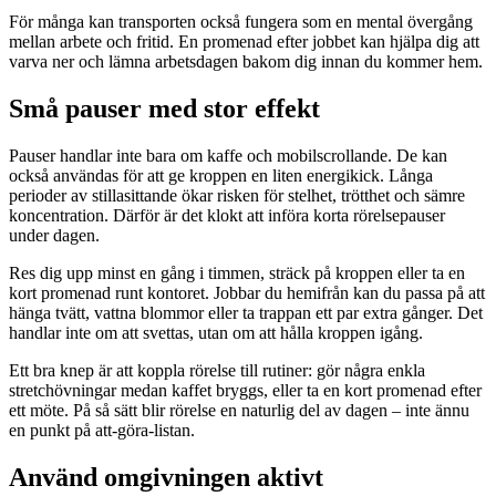
För många kan transporten också fungera som en mental övergång
mellan arbete och fritid. En promenad efter jobbet kan hjälpa dig att
varva ner och lämna arbetsdagen bakom dig innan du kommer hem.
Små pauser med stor effekt
Pauser handlar inte bara om kaffe och mobilscrollande. De kan
också användas för att ge kroppen en liten energikick. Långa
perioder av stillasittande ökar risken för stelhet, trötthet och sämre
koncentration. Därför är det klokt att införa korta rörelsepauser
under dagen.
Res dig upp minst en gång i timmen, sträck på kroppen eller ta en
kort promenad runt kontoret. Jobbar du hemifrån kan du passa på att
hänga tvätt, vattna blommor eller ta trappan ett par extra gånger. Det
handlar inte om att svettas, utan om att hålla kroppen igång.
Ett bra knep är att koppla rörelse till rutiner: gör några enkla
stretchövningar medan kaffet bryggs, eller ta en kort promenad efter
ett möte. På så sätt blir rörelse en naturlig del av dagen – inte ännu
en punkt på att-göra-listan.
Använd omgivningen aktivt