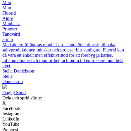
Mun
Mun
Fluorid
Äldre
Munhälsa
Proteser
Tandvård
3 min
Med åldern förändras munhälsan – tandköttet drar sig tillbaka,
salivproduktionen minskar och proteser blir vanligare. Fluorid kan
då vara ett enkelt men effektivt stöd för att förebygga karies,
inflammationer och muntorrhet, och bidra till en friskare mun hela
livet.
Stella Danielsson
Stella
Danielsson
D
aglig
S
und
Dela och sprid värme
X
Facebook
Instagram
LinkedIn
YouTube
Pinterest