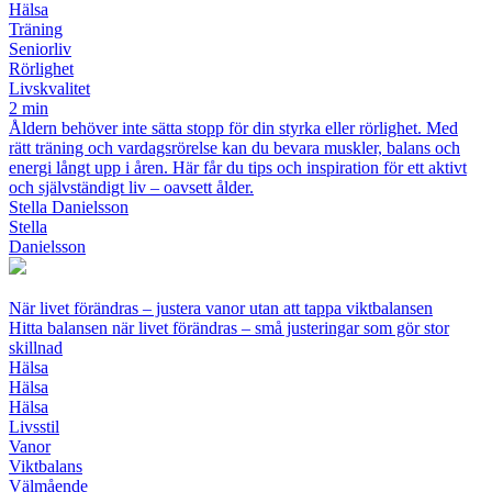
Hälsa
Träning
Seniorliv
Rörlighet
Livskvalitet
2 min
Åldern behöver inte sätta stopp för din styrka eller rörlighet. Med
rätt träning och vardagsrörelse kan du bevara muskler, balans och
energi långt upp i åren. Här får du tips och inspiration för ett aktivt
och självständigt liv – oavsett ålder.
Stella Danielsson
Stella
Danielsson
När livet förändras – justera vanor utan att tappa viktbalansen
Hitta balansen när livet förändras – små justeringar som gör stor
skillnad
Hälsa
Hälsa
Hälsa
Livsstil
Vanor
Viktbalans
Välmående