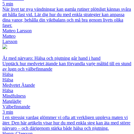
5 min
När livet tar nya vändningar kan gamla rutiner plötsligt kännas svåra
att hålla fast vid. Lär dig hur du med enkla strategier kan anpassa
dina vanor, behålla din viktbalans och må bra genom livets olika
faser.
Matteo Larsson
Matteo
Larsson
Ät med närvaro: Hälsa och njutning går hand i hand
Upptäck hur medvetet ätande kan förvandla varje måltid till en stund
av lugn och välbefinnande
Hälsa
Hälsa
Medvetet Ätande
Hälsa
Mindfulness
Matglädje
Välbefinnande
3 min
I en stressig vardag glömmer vi ofta att verkligen uppleva maten vi
äter. Den här artikeln visar hur du med enkla steg kan äta med större
närvaro – och därigenom stärka både hälsa och njutning.
Henry Claesson