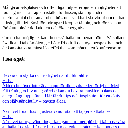
Många arbetsplatser och offentliga miljöer erbjuder möjligheter att
röra sig mer. Ta trappan istället för hissen, stå upp under
telefonsamtal eller använd ett höj- och sänkbart skrivbord om du har
tillgång till det. Små förändringar i kroppsställning och rörelse kan
förbättra blodcirkulationen och öka energinivån.
Om du har möjlighet kan du också hålla promenadmöten. Så kallade
“walk and talk”-möten ger både frisk luft och nya perspektiv – och
de kan ofta vara minst lika effektiva som möten i ett konferensrum.
Læs også:
Bevara din styrka och rörlighet när du blir äldre
Hälsa
Åldern behöver inte sätta stopp för din styrka eller rörlighet. Med
rätt träning och vardagsrörelse kan du bevara muskler, balans och
energi långt upp i åren. Här får du tips och inspiration för ett aktivt
och självständigt liv – oavsett ålder.
När livet förändras – justera vanor utan att tappa viktbalansen
Hälsa
När livet tar nya vändningar kan gamla rutiner plötsligt kännas svåra
att hålla fast vid. Lär dig hur du med enkla strategier kan anpassa