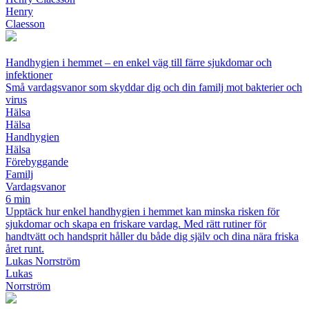
Henry
Claesson
Handhygien i hemmet – en enkel väg till färre sjukdomar och
infektioner
Små vardagsvanor som skyddar dig och din familj mot bakterier och
virus
Hälsa
Hälsa
Handhygien
Hälsa
Förebyggande
Familj
Vardagsvanor
6 min
Upptäck hur enkel handhygien i hemmet kan minska risken för
sjukdomar och skapa en friskare vardag. Med rätt rutiner för
handtvätt och handsprit håller du både dig själv och dina nära friska
året runt.
Lukas Norrström
Lukas
Norrström