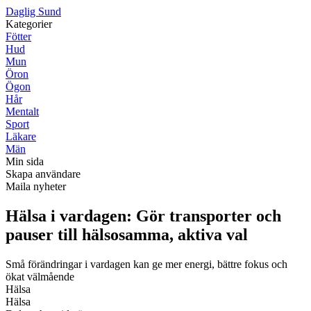
D
aglig
S
und
Kategorier
Fötter
Hud
Mun
Öron
Ögon
Hår
Mentalt
Sport
Läkare
Män
Min sida
Skapa användare
Maila nyheter
Hälsa i vardagen: Gör transporter och
pauser till hälsosamma, aktiva val
Små förändringar i vardagen kan ge mer energi, bättre fokus och
ökat välmående
Hälsa
Hälsa