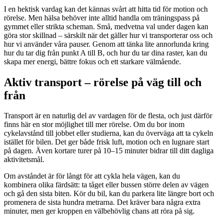
I en hektisk vardag kan det kännas svårt att hitta tid för motion och
rörelse. Men hälsa behöver inte alltid handla om träningspass på
gymmet eller strikta scheman. Små, medvetna val under dagen kan
göra stor skillnad – särskilt när det gäller hur vi transporterar oss och
hur vi använder våra pauser. Genom att tänka lite annorlunda kring
hur du tar dig från punkt A till B, och hur du tar dina raster, kan du
skapa mer energi, bättre fokus och ett starkare välmående.
Aktiv transport – rörelse på väg till och
från
Transport är en naturlig del av vardagen för de flesta, och just därför
finns här en stor möjlighet till mer rörelse. Om du bor inom
cykelavstånd till jobbet eller studierna, kan du överväga att ta cykeln
istället för bilen. Det ger både frisk luft, motion och en lugnare start
på dagen. Även kortare turer på 10–15 minuter bidrar till ditt dagliga
aktivitetsmål.
Om avståndet är för långt för att cykla hela vägen, kan du
kombinera olika färdsätt: ta tåget eller bussen större delen av vägen
och gå den sista biten. Kör du bil, kan du parkera lite längre bort och
promenera de sista hundra metrarna. Det kräver bara några extra
minuter, men ger kroppen en välbehövlig chans att röra på sig.