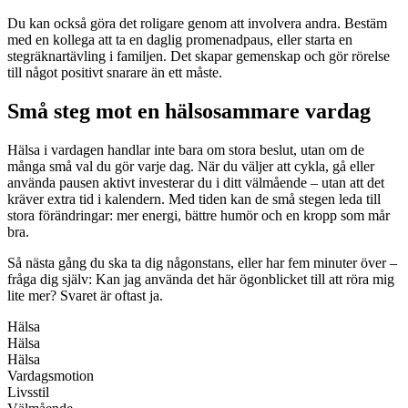
Du kan också göra det roligare genom att involvera andra. Bestäm
med en kollega att ta en daglig promenadpaus, eller starta en
stegräknartävling i familjen. Det skapar gemenskap och gör rörelse
till något positivt snarare än ett måste.
Små steg mot en hälsosammare vardag
Hälsa i vardagen handlar inte bara om stora beslut, utan om de
många små val du gör varje dag. När du väljer att cykla, gå eller
använda pausen aktivt investerar du i ditt välmående – utan att det
kräver extra tid i kalendern. Med tiden kan de små stegen leda till
stora förändringar: mer energi, bättre humör och en kropp som mår
bra.
Så nästa gång du ska ta dig någonstans, eller har fem minuter över –
fråga dig själv: Kan jag använda det här ögonblicket till att röra mig
lite mer? Svaret är oftast ja.
Hälsa
Hälsa
Hälsa
Vardagsmotion
Livsstil