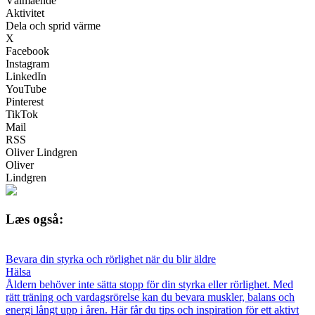
Välmående
Aktivitet
Dela och sprid värme
X
Facebook
Instagram
LinkedIn
YouTube
Pinterest
TikTok
Mail
RSS
Oliver Lindgren
Oliver
Lindgren
Læs også:
Bevara din styrka och rörlighet när du blir äldre
Hälsa
Åldern behöver inte sätta stopp för din styrka eller rörlighet. Med
rätt träning och vardagsrörelse kan du bevara muskler, balans och
energi långt upp i åren. Här får du tips och inspiration för ett aktivt