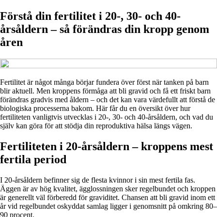
Förstå din fertilitet i 20-, 30- och 40-
årsåldern – så förändras din kropp genom
åren
Fertilitet är något många börjar fundera över först när tanken på barn
blir aktuell. Men kroppens förmåga att bli gravid och få ett friskt barn
förändras gradvis med åldern – och det kan vara värdefullt att förstå de
biologiska processerna bakom. Här får du en översikt över hur
fertiliteten vanligtvis utvecklas i 20-, 30- och 40-årsåldern, och vad du
själv kan göra för att stödja din reproduktiva hälsa längs vägen.
Fertiliteten i 20-årsåldern – kroppens mest
fertila period
I 20-årsåldern befinner sig de flesta kvinnor i sin mest fertila fas.
Äggen är av hög kvalitet, ägglossningen sker regelbundet och kroppen
är generellt väl förberedd för graviditet. Chansen att bli gravid inom ett
år vid regelbundet oskyddat samlag ligger i genomsnitt på omkring 80–
90 procent.