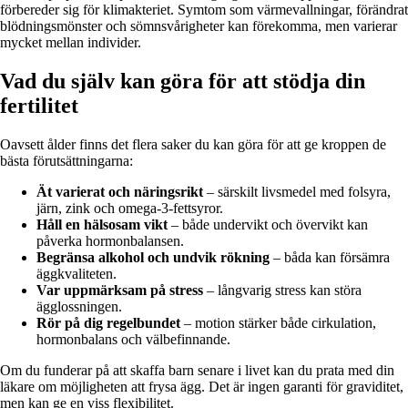
förbereder sig för klimakteriet. Symtom som värmevallningar, förändrat
blödningsmönster och sömnsvårigheter kan förekomma, men varierar
mycket mellan individer.
Vad du själv kan göra för att stödja din
fertilitet
Oavsett ålder finns det flera saker du kan göra för att ge kroppen de
bästa förutsättningarna:
Ät varierat och näringsrikt
– särskilt livsmedel med folsyra,
järn, zink och omega-3-fettsyror.
Håll en hälsosam vikt
– både undervikt och övervikt kan
påverka hormonbalansen.
Begränsa alkohol och undvik rökning
– båda kan försämra
äggkvaliteten.
Var uppmärksam på stress
– långvarig stress kan störa
ägglossningen.
Rör på dig regelbundet
– motion stärker både cirkulation,
hormonbalans och välbefinnande.
Om du funderar på att skaffa barn senare i livet kan du prata med din
läkare om möjligheten att frysa ägg. Det är ingen garanti för graviditet,
men kan ge en viss flexibilitet.