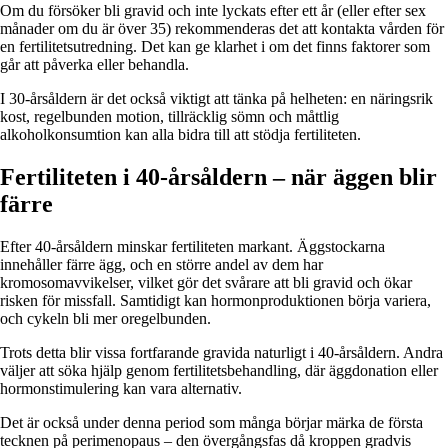
Om du försöker bli gravid och inte lyckats efter ett år (eller efter sex
månader om du är över 35) rekommenderas det att kontakta vården för
en fertilitetsutredning. Det kan ge klarhet i om det finns faktorer som
går att påverka eller behandla.
I 30-årsåldern är det också viktigt att tänka på helheten: en näringsrik
kost, regelbunden motion, tillräcklig sömn och måttlig
alkoholkonsumtion kan alla bidra till att stödja fertiliteten.
Fertiliteten i 40-årsåldern – när äggen blir
färre
Efter 40-årsåldern minskar fertiliteten markant. Äggstockarna
innehåller färre ägg, och en större andel av dem har
kromosomavvikelser, vilket gör det svårare att bli gravid och ökar
risken för missfall. Samtidigt kan hormonproduktionen börja variera,
och cykeln bli mer oregelbunden.
Trots detta blir vissa fortfarande gravida naturligt i 40-årsåldern. Andra
väljer att söka hjälp genom fertilitetsbehandling, där äggdonation eller
hormonstimulering kan vara alternativ.
Det är också under denna period som många börjar märka de första
tecknen på perimenopaus – den övergångsfas då kroppen gradvis