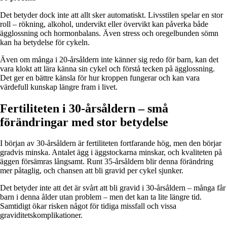
Det betyder dock inte att allt sker automatiskt. Livsstilen spelar en stor
roll – rökning, alkohol, undervikt eller övervikt kan påverka både
ägglossning och hormonbalans. Även stress och oregelbunden sömn
kan ha betydelse för cykeln.
Även om många i 20-årsåldern inte känner sig redo för barn, kan det
vara klokt att lära känna sin cykel och förstå tecken på ägglossning.
Det ger en bättre känsla för hur kroppen fungerar och kan vara
värdefull kunskap längre fram i livet.
Fertiliteten i 30-årsåldern – små
förändringar med stor betydelse
I början av 30-årsåldern är fertiliteten fortfarande hög, men den börjar
gradvis minska. Antalet ägg i äggstockarna minskar, och kvaliteten på
äggen försämras långsamt. Runt 35-årsåldern blir denna förändring
mer påtaglig, och chansen att bli gravid per cykel sjunker.
Det betyder inte att det är svårt att bli gravid i 30-årsåldern – många får
barn i denna ålder utan problem – men det kan ta lite längre tid.
Samtidigt ökar risken något för tidiga missfall och vissa
graviditetskomplikationer.